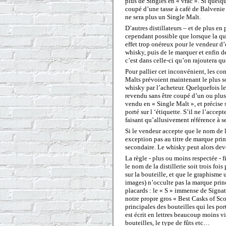
plus de Singles en « vrac ». Si quelq
coupé d’une tasse à café de Balvenie e
ne sera plus un Single Malt.
D’autres distillateurs – et de plus en 
cependant possible que lorsque la quan
effet trop onéreux pour le vendeur d’
whisky, puis de le marquer et enfin de
c’est dans celle-ci qu’on rajoutera qu
Pour pallier cet inconvénient, les con
Malts prévoient maintenant le plus so
whisky par l’acheteur. Quelquefois le
revendu sans être coupé d’un ou plusie
vendu en « Single Malt », et précise s
porté sur l ‘étiquette. S’il ne l’acce
faisant qu’allusivement référence à s
Si le vendeur accepte que le nom de la 
exception pas au titre de marque prin
secondaire. Le whisky peut alors dev
La règle - plus ou moins respectée -
le nom de la distillerie soit trois foi
sur la bouteille, et que le graphisme u
images) n’occulte pas la marque princi
placards : le « S » immense de Signa
notre propre gros « Best Casks of S
principales des bouteilles qui les port
est écrit en lettres beaucoup moins vis
bouteilles, le type de fûts etc…