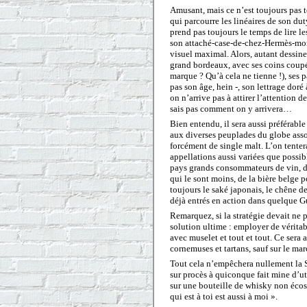
Amusant, mais ce n’est toujours pas
qui parcourre les linéaires de son du
prend pas toujours le temps de lire les
son attaché-case-de-chez-Hermès-mon-
visuel maximal. Alors, autant dessine
grand bordeaux, avec ses coins coupé
marque ? Qu’à cela ne tienne !), ses 
pas son âge, hein -, son lettrage doré
on n’arrive pas à attirer l’attention 
sais pas comment on y arrivera…
Bien entendu, il sera aussi préférable
aux diverses peuplades du globe assoi
forcément de single malt. L’on tente
appellations aussi variées que possibl
pays grands consommateurs de vin, 
qui le sont moins, de la bière belge 
toujours le saké japonais, le chêne de
déjà entrés en action dans quelque
Remarquez, si la stratégie devait ne 
solution ultime : employer de vérita
avec muselet et tout et tout. Ce sera a
cornemuses et tartans, sauf sur le ma
Tout cela n’empêchera nullement la S
sur procès à quiconque fait mine d’u
sur une bouteille de whisky non écoss
qui est à toi est aussi à moi ».