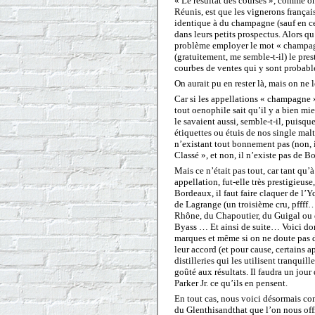
« Le résultat des courses », comme o
Réunis, est que les vignerons françai
identique à du champagne (sauf en ce 
dans leurs petits prospectus. Alors qu
problème employer le mot « champagne 
(gratuitement, me semble-t-il) le pres
courbes de ventes qui y sont probabl
On aurait pu en rester là, mais on ne le
Car si les appellations « champagne 
tout oenophile sait qu’il y a bien mie
le savaient aussi, semble-t-il, puisque
étiquettes ou étuis de nos single malt
n’existant tout bonnement pas (non, 
Classé », et non, il n’existe pas de
Mais ce n’était pas tout, car tant qu’
appellation, fut-elle très prestigieuse
Bordeaux, il faut faire claquer de l
de Lagrange (un troisième cru, pffff…)
Rhône, du Chapoutier, du Guigal ou 
Byass … Et ainsi de suite… Voici donc
marques et même si on ne doute pas du
leur accord (et pour cause, certains
distilleries qui les utilisent tranquil
goûté aux résultats. Il faudra un jo
Parker Jr. ce qu’ils en pensent.
En tout cas, nous voici désormais con
du Glenthisandthat que l’on nous off