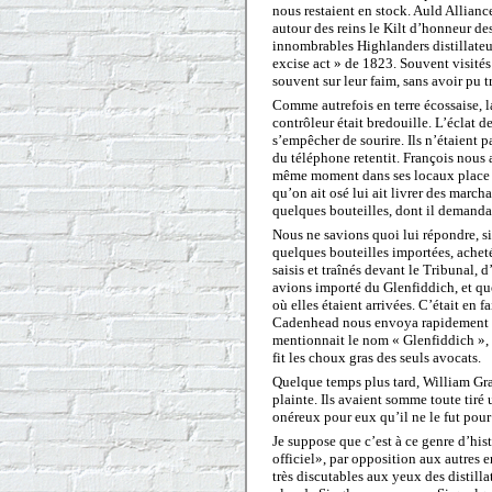
nous restaient en stock. Auld Allianc
autour des reins le Kilt d’honneur des
innombrables Highlanders distillateur
excise act » de 1823. Souvent visités 
souvent sur leur faim, sans avoir pu 
Comme autrefois en terre écossaise, 
contrôleur était bredouille. L’éclat d
s’empêcher de sourire. Ils n’étaient p
du téléphone retentit. François nous 
même moment dans ses locaux place de
qu’on ait osé lui ait livrer des marchan
quelques bouteilles, dont il deman
Nous ne savions quoi lui répondre, s
quelques bouteilles importées, acheté
saisis et traînés devant le Tribunal,
avions importé du Glenfiddich, et qu
où elles étaient arrivées. C’était en 
Cadenhead nous envoya rapidement un
mentionnait le nom « Glenfiddich », e
fit les choux gras des seuls avocats.
Quelque temps plus tard, William Gran
plainte. Ils avaient somme toute tir
onéreux pour eux qu’il ne le fut pour
Je suppose que c’est à ce genre d’his
officiel», par opposition aux autres 
très discutables aux yeux des distill