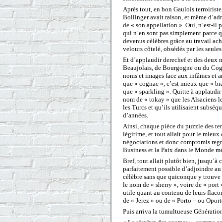
Après tout, en bon Gaulois terroiriste
Bollinger avait raison, et même d’admi
de « son appellation ». Oui, n’est-il
qui n’en sont pas simplement parce q
devenus célèbres grâce au travail ac
velours côtelé, obsédés par les seules 
Et d’applaudir derechef et des deux m
Beaujolais, de Bourgogne ou du Cogna
noms et images face aux infâmes et ar
que « cognac », c’est mieux que « b
que « sparkling ». Quitte à applaudir
nom de « tokay » que les Alsaciens l
les Turcs et qu’ils utilisaient subs
d’années.
Ainsi, chaque pièce du puzzle des terr
légitime, et tout allait pour le mieux
négociations et donc compromis regret
Business et la Paix dans le Monde méri
Bref, tout allait plutôt bien, jusqu’à
parfaitement possible d’adjoindre a
célèbre sans que quiconque y trouve à 
le nom de « sherry », voire de « port 
utile quant au contenu de leurs flaco
de « Jerez » ou de « Porto – ou Oport
Puis arriva la tumultueuse Générati