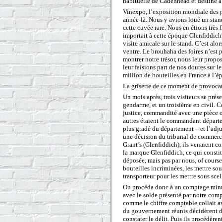
habituelle de Cadenhead et destiné à 
Vinexpo, l’exposition mondiale des pr
année-là. Nous y avions loué un stan
cette cuvée rare. Nous en étions très f
importait à cette époque Glenfiddich 
visite amicale sur le stand. C’est alo
ventre. Le brouhaha des foires n’est p
montrer notre trésor, nous leur proposio
leur faisions part de nos doutes sur 
million de bouteilles en France à l’épo
La griserie de ce moment de provocati
Un mois après, trois visiteurs se prés
gendarme, et un troisième en civil. Ce 
justice, commandité avec une pièce of
autres étaient le commandant départem
plus gradé du département – et l’ad
une décision du tribunal de commerce
Grant’s (Glenfiddich), ils venaient c
la marque Glenfiddich, ce qui constit
déposée, mais pas par nous, of course 
bouteilles incriminées, les mettre sous
transporteur pour les mettre sous scel
On procéda donc à un comptage minuti
avec le solde présenté par notre compt
comme le chiffre comptable collait av
du gouvernement réunis décidèrent de
constater le délit. Puis ils procédèren