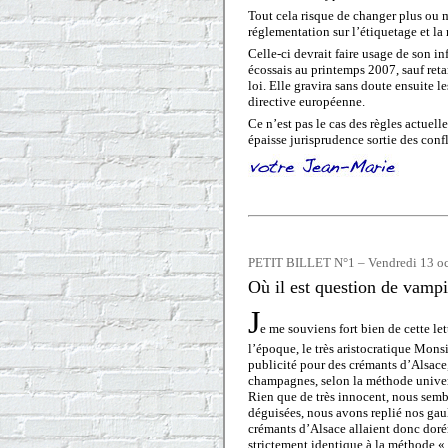
Tout cela risque de changer plus ou 
réglementation sur l’étiquetage et la 
Celle-ci devrait faire usage de son in
écossais au printemps 2007, sauf ret
loi. Elle gravira sans doute ensuite 
directive européenne.
Ce n’est pas le cas des règles actuel
épaisse jurisprudence sortie des confli
PETIT BILLET N°1 – Vendredi 13 oct
Où il est question de vampi
J
e me souviens fort bien de cette l
l’époque, le très aristocratique Mons
publicité pour des crémants d’Alsace
champagnes, selon la méthode univer
Rien que de très innocent, nous sembl
déguisées, nous avons replié nos ga
crémants d’Alsace allaient donc doré
strictement identique à la méthode « 