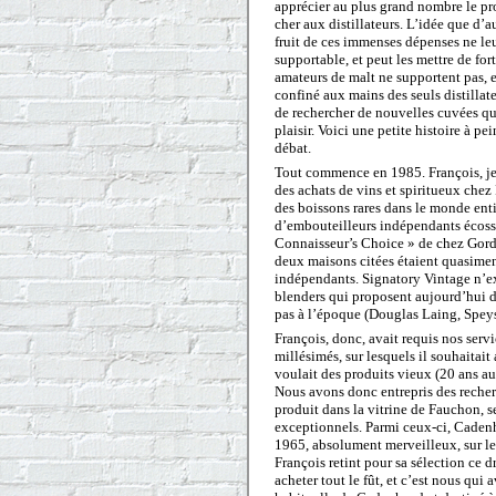
apprécier au plus grand nombre le pro
cher aux distillateurs. L’idée que d’au
fruit de ces immenses dépenses ne leu
supportable, et peut les mettre de fo
amateurs de malt ne supportent pas, e
confiné aux mains des seuls distillateu
de rechercher de nouvelles cuvées q
plaisir. Voici une petite histoire à pe
débat.
Tout commence en 1985. François, jeu
des achats de vins et spiritueux chez
des boissons rares dans le monde enti
d’embouteilleurs indépendants écoss
Connaisseur’s Choice » de chez Gordo
deux maisons citées étaient quasiment
indépendants. Signatory Vintage n’exi
blenders qui proposent aujourd’hui d
pas à l’époque (Douglas Laing, Spey
François, donc, avait requis nos ser
millésimés, sur lesquels il souhaitait
voulait des produits vieux (20 ans au 
Nous avons donc entrepris des recherch
produit dans la vitrine de Fauchon, s
exceptionnels. Parmi ceux-ci, Cadenh
1965, absolument merveilleux, sur les 
François retint pour sa sélection ce d
acheter tout le fût, et c’est nous qui 