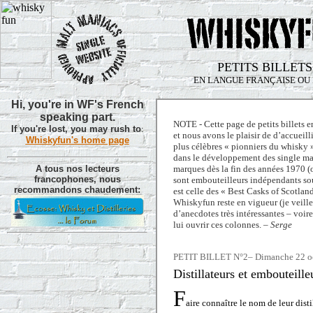
PETITS BILLE
EN LANGUE FRANÇAISE OU 
Hi, you're in WF's French
speaking part.
NOTE - Cette page de petits billets e
If you're lost, you may rush to
:
et nous avons le plaisir de d’accueil
Whiskyfun's home page
plus célèbres « pionniers du whisky »
dans le développement des single mal
A tous nos lecteurs
marques dès la fin des années 1970 (o
francophones, nous
sont embouteilleurs indépendants sou
recommandons chaudement:
est celle des « Best Casks of Scotlan
Whiskyfun reste en vigueur (je veill
d’anecdotes très intéressantes – voire
lui ouvrir ces colonnes. –
Serge
PETIT BILLET N°2– Dimanche 22 oct
Distillateurs et embouteill
F
aire connaître le nom de leur distil